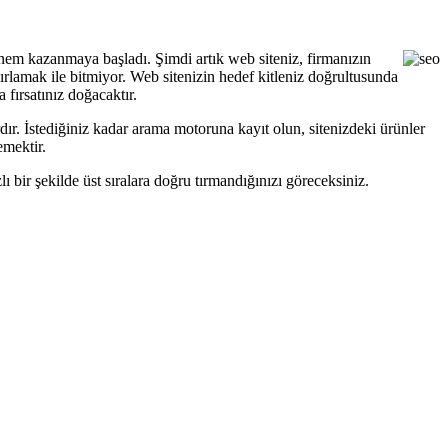
n önem kazanmaya başladı. Şimdi artık web siteniz, firmanızın
azırlamak ile bitmiyor. Web sitenizin hedef kitleniz doğrultusunda
fırsatınız doğacaktır.
rdır. İstediğiniz kadar arama motoruna kayıt olun, sitenizdeki ürünler
emektir.
ı bir şekilde üst sıralara doğru tırmandığınızı göreceksiniz.