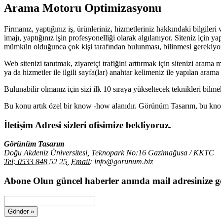
Arama Motoru Optimizasyonu
Firmanız, yaptığınız iş, ürünleriniz, hizmetleriniz hakkındaki bilgiler
imajı, yaptığınız işin profesyonelliği olarak algılanıyor. Siteniz için 
mümkün olduğunca çok kişi tarafından bulunması, bilinmesi gerekiyor.
Web sitenizi tanıtmak, ziyaretçi trafiğini arttırmak için sitenizi aram
ya da hizmetler ile ilgili sayfa(lar) anahtar kelimeniz ile yapılan aram
Bulunabilir olmanız için sizi ilk 10 sıraya yükseltecek teknikleri bilm
Bu konu artık özel bir know -how alanıdır. Görünüm Tasarım, bu know
İletişim Adresi
sizleri ofisimize bekliyoruz.
Görünüm Tasarım
Doğu Akdeniz Üniversitesi, Teknopark No:16 Gazimağusa / KKTC
Tel: 0533 848 52 25
,
Email:
info@gorunum.biz
Abone Olun
güncel haberler anında mail adresinize ge