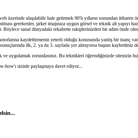
i web üzerinde ulaşılabilir hale getirmek 90'lı yılların sonundan itibare
yapılması gerekenler, şirket imajınıza uygun görsel ve teknik alt yapıyı h
 Böylece sanal dünyadaki rekabette rakiplerinizden bir adım önde olma 
a motorlarına kaydettirmenin yeterli olduğu konusunda yanlış bir inanç va
a sonuçlarında ilk, 2. ya da 3. sayfada yer almıyorsa baştan kaybettiniz d
ek ve uygulamak zorundasınız. Bu teknikleri öğrendiğinizde sitenizin hızl
-how'ı sizinle paylaşmaya davet ediyor...
lsin...